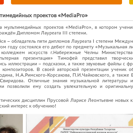
ьтимедийных проектов «MediaPro»
а мультимедийных проектов «MediaPro», в котором учени
аждён Дипломом Лауреата III степени.
йся – обладатель пяти дипломов Лауреата I степени Между
том году состоялся его дебют по предмету «Музыкальная л
 колледжем искусств г.Набережные Челны Министерства
ьтерная презентация» Тимофей представил творческ
ись иллюстрации – подсказки, а также звуковые файлы с ф
 композиторов. В своей авторской презентации ученик о
дина, Н.А.Римского-Корсакова, П.И.Чайковского, а также 
В.Свиридова. Отличные знания музыкальной литературы 
и позволили ему создать увлекательную и оригинальну
тических дисциплин Прусовой Ларисе Леонтьевне новых 
ский интерес к обучению!