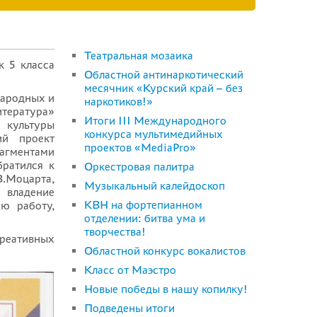
Театральная мозаика
к 5 класса
Областной антинаркотический
месячник «Курский край – без
народных и
наркотиков!»
итература»
Итоги III Международного
 культуры
конкурса мультимедийных
ий проект
проектов «MediaPro»
рагментами
братился к
Оркестровая палитра
В.Моцарта,
Музыкальный калейдоскоп
и владение
КВН на фортепианном
ю работу,
отделении: битва ума и
творчества!
креативных
Областной конкурс вокалистов
Класс от Маэстро
Новые победы в нашу копилку!
Подведены итоги