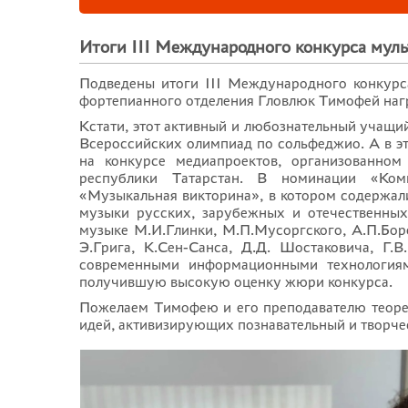
Итоги III Международного конкурса мул
Подведены итоги III Международного конкурс
фортепианного отделения Гловлюк Тимофей нагр
Кстати, этот активный и любознательный учащи
Всероссийских олимпиад по сольфеджио. А в э
на конкурсе медиапроектов, организованном
республики Татарстан. В номинации «Комп
«Музыкальная викторина», в котором содержал
музыки русских, зарубежных и отечественных
музыке М.И.Глинки, М.П.Мусоргского, А.П.Боро
Э.Грига, К.Сен-Санса, Д.Д. Шостаковича, Г.
современными информационными технологиям
получившую высокую оценку жюри конкурса.
Пожелаем Тимофею и его преподавателю теоре
идей, активизирующих познавательный и творче