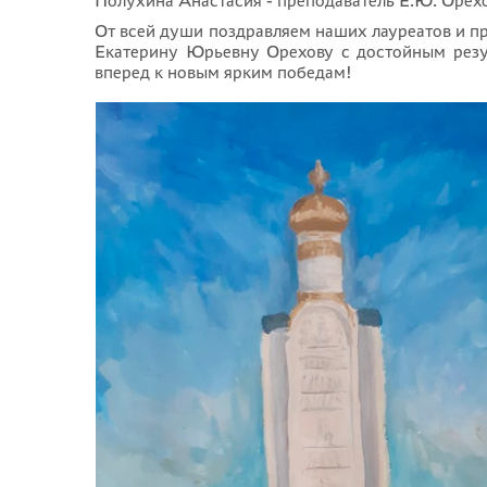
Полухина Анастасия - преподаватель Е.Ю. Орех
От всей души поздравляем наших лауреатов и п
Екатерину Юрьевну Орехову с достойным резул
вперед к новым ярким победам!