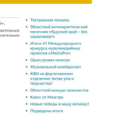
Театральная мозаика
5».
Областной антинаркотический
овательных
месячник «Курский край – без
азительное
наркотиков!»
Итоги III Международного
конкурса мультимедийных
проектов «MediaPro»
Оркестровая палитра
Музыкальный калейдоскоп
КВН на фортепианном
отделении: битва ума и
творчества!
Областной конкурс вокалистов
Класс от Маэстро
Новые победы в нашу копилку!
Подведены итоги