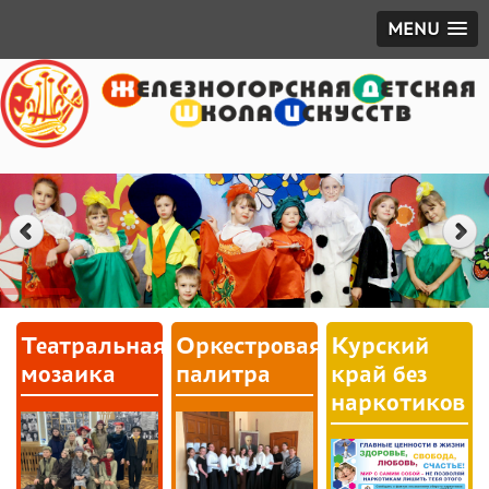
MENU
Театральная
Оркестровая
Курский
мозаика
палитра
край без
наркотиков