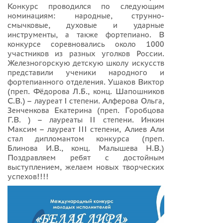
Конкурс проводился по следующим
номинациям: народные, струнно-
смычковые, духовые и ударные
инструменты, а также фортепиано. В
конкурсе соревновались около 1000
участников из разных уголков России.
Железногорскую детскую школу искусств
представили ученики народного и
фортепианного отделения. Ушаков Виктор
(преп. Фёдорова Л.Б., конц. Шапошников
С.В.) – лауреат I степени. Алферова Ольга,
Зенченкова Екатерина (преп. Горобцова
Г.В. ) – лауреаты II степени. Инкин
Максим – лауреат III степени, Алиев Али
стал дипломантом конкурса (преп.
Блинова И.В., конц. Малышева Н.В.)
Поздравляем ребят с достойным
выступлением, желаем новых творческих
успехов!!!!